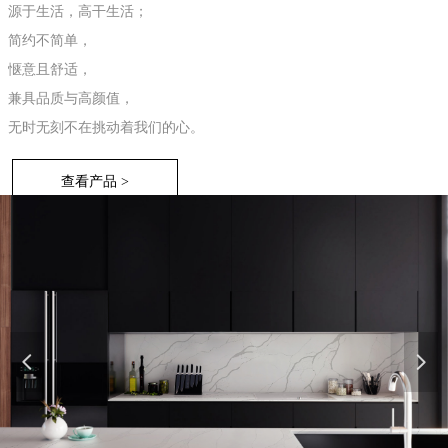
源于生活，高干生活；
简约不简单，
惬意且舒适，
兼具品质与高颜值，
无时无刻不在挑动着我们的心。
查看产品 >
넳
넲